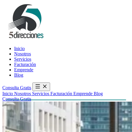
Inicio
Nosotros
Servicios
Facturación
Emprende
Blog
Consulta Gratis
Inicio
Nosotros
Servicios
Facturación
Emprende
Blog
Consulta Gratis